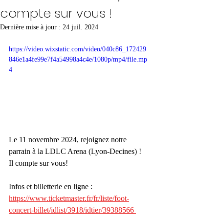
compte sur vous !
Dernière mise à jour :
24 juil. 2024
https://video.wixstatic.com/video/040c86_172429
846e1a4fe99e7f4a54998a4c4e/1080p/mp4/file.mp
4
Le 11 novembre 2024, rejoignez notre 
parrain à la LDLC Arena (Lyon-Decines) ! 
Il compte sur vous!
Infos et billetterie en ligne :
https://www.ticketmaster.fr/fr/liste/foot-
concert-billet/idlist/3918/idtier/39388566 