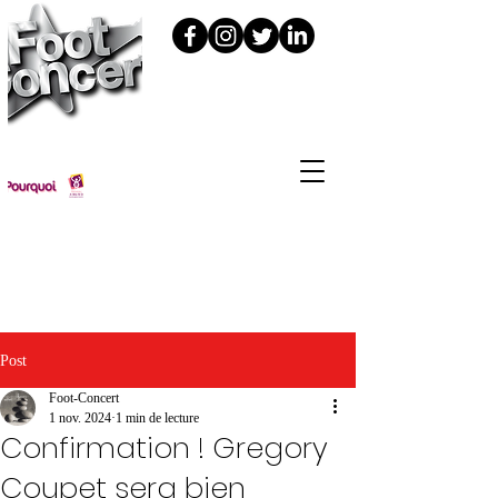
Foot Concert édition 2024 : c'était
le 11 novembre à la LDLC Arena
(Lyon-Décines)
Post
Foot-Concert
1 nov. 2024
1 min de lecture
Confirmation ! Gregory
Coupet sera bien