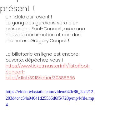
présent !
Un fidèle qui revient !
Le gang des gardiens sera bien 
présent au Foot-Concert, avec une 
nouvelle confirmation et non des 
moindres : Grégory Coupet !
La billetterie en ligne est encore 
ouverte, dépêchez-vous !
https://www.ticketmaster.fr/fr/liste/foot-
concert-
billet/idlist/3918/idtier/39388566
https://video.wixstatic.com/video/040c86_2ad212
203d4c4c54a94641d25535d6f5/720p/mp4/file.mp
4