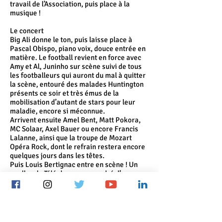
travail de l’Association, puis place à la
musique !
Le concert
Big Ali donne le ton, puis laisse place à
Pascal Obispo, piano voix, douce entrée en
matière. Le football revient en force avec
Amy et Al, Juninho sur scène suivi de tous
les footballeurs qui auront du mal à quitter
la scène, entouré des malades Huntington
présents ce soir et très émus de la
mobilisation d’autant de stars pour leur
maladie, encore si méconnue.
Arrivent ensuite Amel Bent, Matt Pokora,
MC Solaar, Axel Bauer ou encore Francis
Lalanne, ainsi que la troupe de Mozart
Opéra Rock, dont le refrain restera encore
quelques jours dans les têtes.
Puis Louis Bertignac entre en scène ! Un
medley de Téléphone, saupoudré d’une
pincée des Stones, une corde changée en
direct sur scène… le rock and roll entre au
Palais des Sports ! Grégoire et son « Toi +
Moi » entraine le public et tous les
bénévoles, ainsi que quelques chanteurs ou