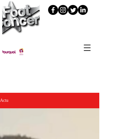
Foot Concert édition 2024 : c'était
le 11 novembre à la LDLC Arena
(Lyon-Décines)
Actu